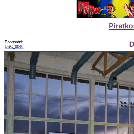
Piratko
Poprzedni:
D
DSC_0046