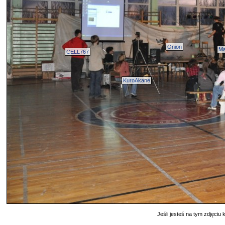
Onion
Ma
CELL767
KuroAkane
Jeśli jesteś na tym zdjęciu k