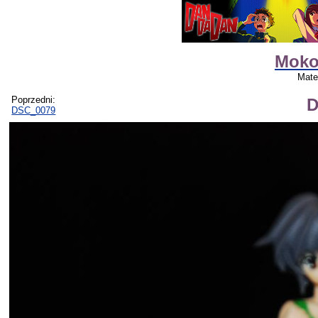
Moko
Mate
Poprzedni:
D
DSC_0079