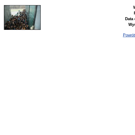
Data 
Wyś
Powrót 