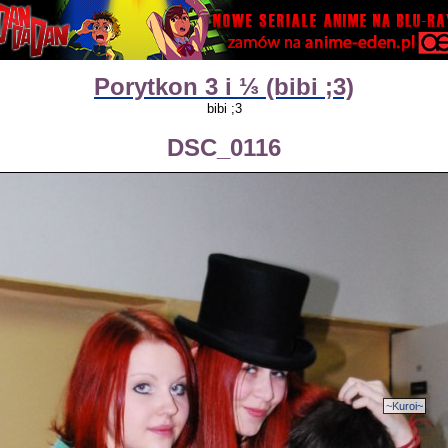
Porytkon 3 i ⅓ (bibi ;3)
bibi ;3
DSC_0116
~Kuroi~