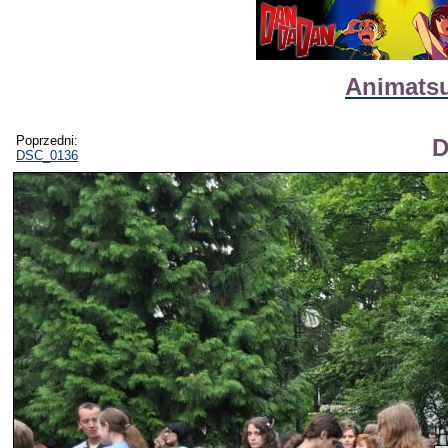
Animatsur
Poprzedni:
D
DSC_0136