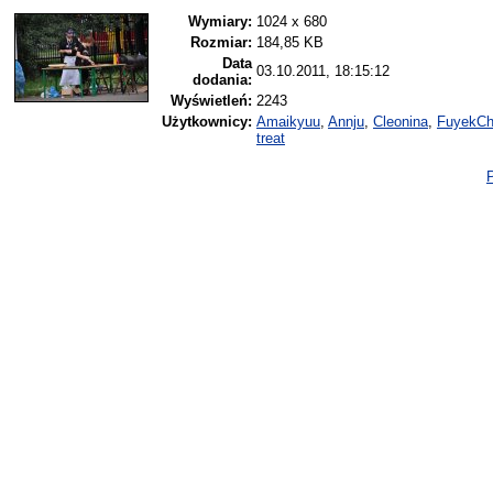
Wymiary:
1024 x 680
Rozmiar:
184,85 KB
Data
03.10.2011, 18:15:12
dodania:
Wyświetleń:
2243
Użytkownicy:
Amaikyuu
,
Annju
,
Cleonina
,
FuyekC
treat
P