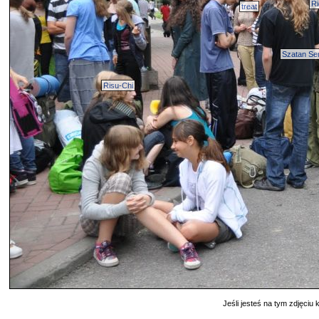
Ri
treat
Szatan Se
Risu-Chi
Jeśli jesteś na tym zdjęciu k