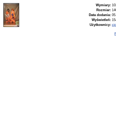
Wymiary:
10
Rozmiar:
14
Data dodania:
05
Wyświetleń:
15
Użytkownicy:
ci
P