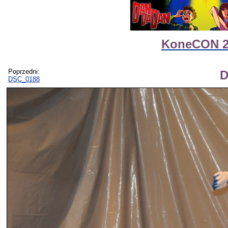
KoneCON 2 
Poprzedni:
D
DSC_0188