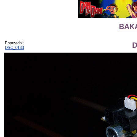
BAKA
Poprzedni:
D
DSC_0183