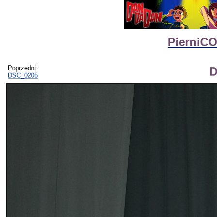
PierniCO
Poprzedni:
D
DSC_0205