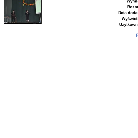
Wymia
Rozm
Data doda
Wyświet
Użytkown
P