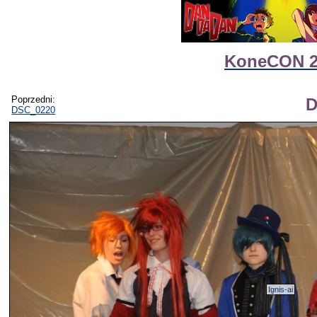
KoneCON 2 
Poprzedni:
D
DSC_0220
Ignis-ai