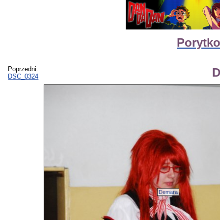
Porytkon
Poprzedni:
D
DSC_0324
Demara