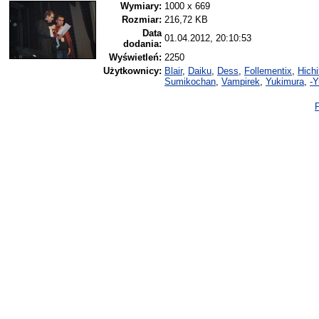
Wymiary:
1000 x 669
Rozmiar:
216,72 KB
Data
01.04.2012, 20:10:53
dodania:
Wyświetleń:
2250
Użytkownicy:
Blair
,
Daiku
,
Dess
,
Follementix
,
Hich
Sumikochan
,
Vampirek
,
Yukimura
,
-Y
P