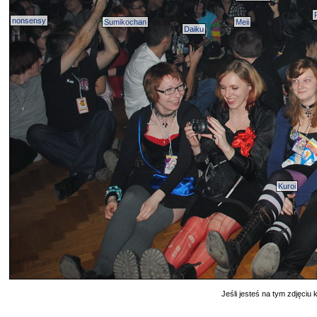
nonsensy
Sumikochan
Meii
Daiku
Kuroi
Jeśli jesteś na tym zdjęciu k