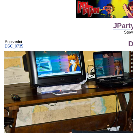
JPart
Stow
Poprzedni:
D
DSC_0735