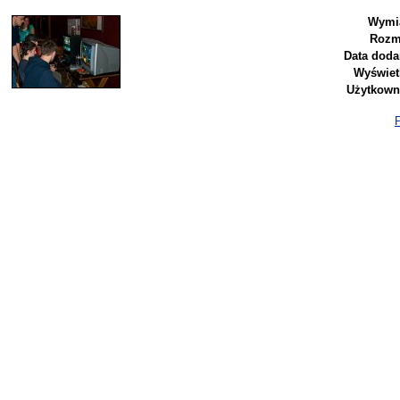
Wymia
Rozm
Data doda
Wyświet
Użytkown
P