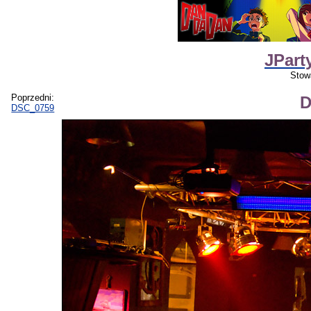
JPart
Stow
Poprzedni:
D
DSC_0759