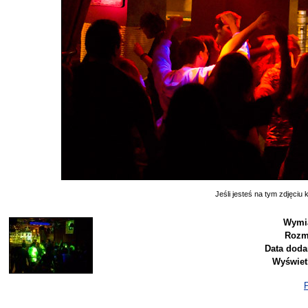
Jeśli jesteś na tym zdjęciu k
Wymia
Rozm
Data doda
Wyświet
P