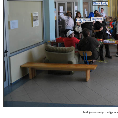
Black Lady
-miyavik-
LadyShizuka
Jeśli jesteś na tym zdjęciu k