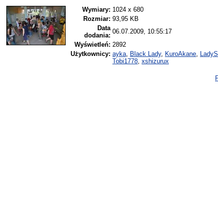
Wymiary:
1024 x 680
Rozmiar:
93,95 KB
Data
06.07.2009, 10:55:17
dodania:
Wyświetleń:
2892
Użytkownicy:
ayka
,
Black Lady
,
KuroAkane
,
LadyS
Tobi1778
,
xshizurux
P