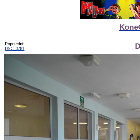
Kone
Poprzedni:
D
DSC_0781