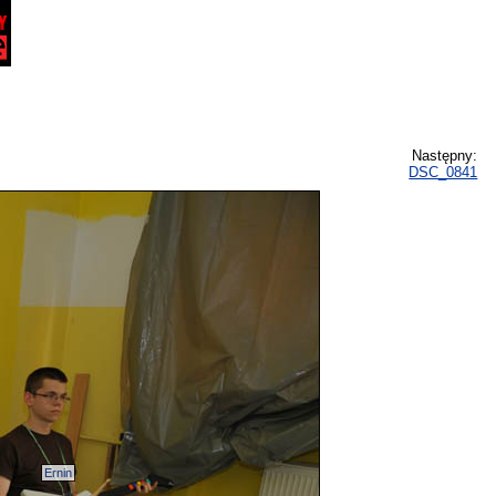
Następny:
DSC_0841
Ernin