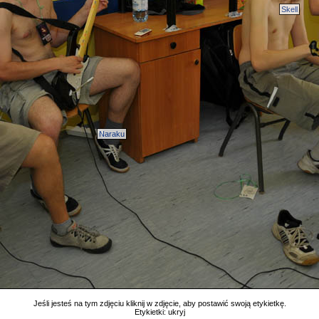
Skell
Naraku
Jeśli jesteś na tym zdjęciu kliknij w zdjęcie, aby postawić swoją etykietkę.
Etykietki:
ukryj