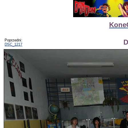
Kone
Poprzedni:
D
DSC_1217