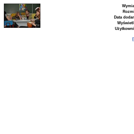
Wymia
Rozmi
Data dodan
Wyświetl
Użytkowni
P