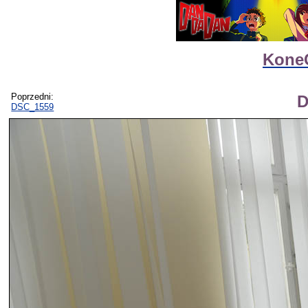
Kone
Poprzedni:
D
DSC_1559