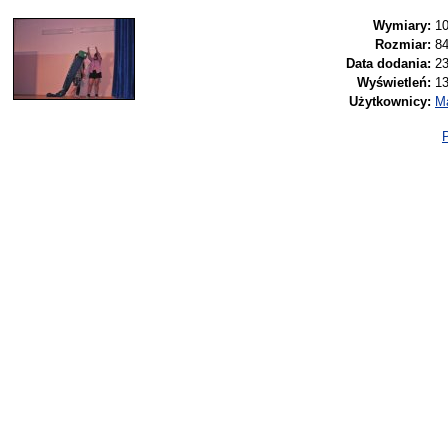
Wymiary:
10
Rozmiar:
8
Data dodania:
23
Wyświetleń:
1
Użytkownicy:
M
P