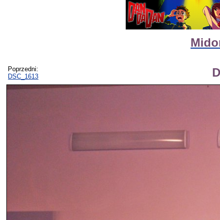
Midor
Poprzedni:
D
DSC_1613