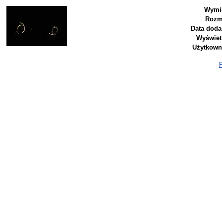
Wymia
Rozm
Data doda
Wyświet
Użytkown
P