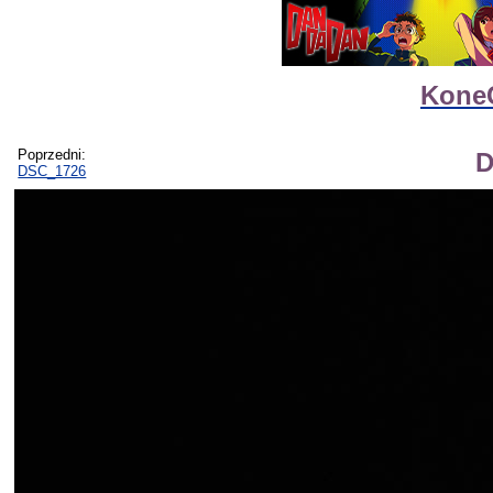
Kone
Poprzedni:
D
DSC_1726