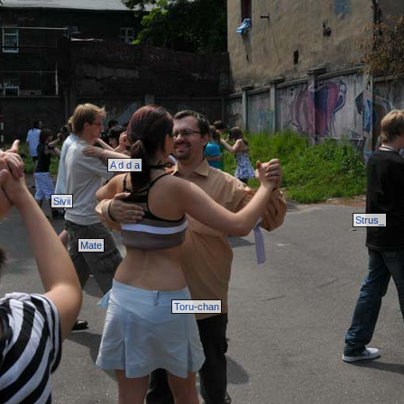
A d d a
Sivii
Strus_
Mate
Toru-chan