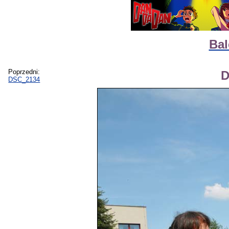
Bal
Poprzedni:
D
DSC_2134