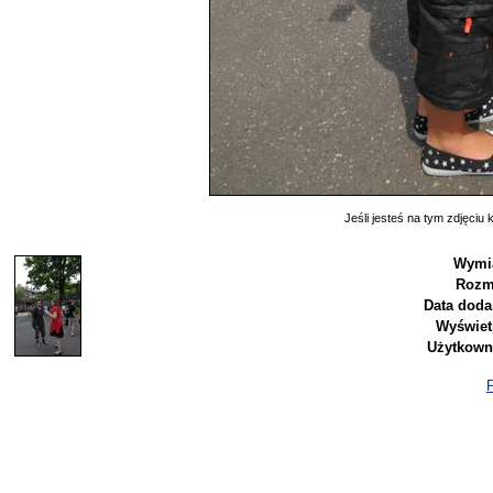
Jeśli jesteś na tym zdjęciu k
Wymia
Rozm
Data doda
Wyświet
Użytkown
P