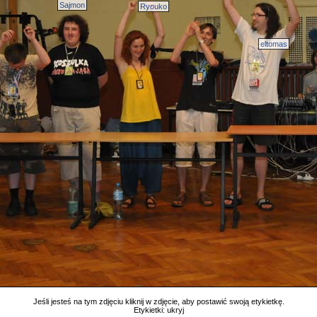
Sajmon
Ryouko
eltomas
Jeśli jesteś na tym zdjęciu kliknij w zdjęcie, aby postawić swoją etykietkę.
Etykietki:
ukryj