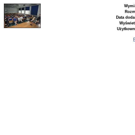
Wymia
Rozm
Data doda
Wyświet
Użytkown
P