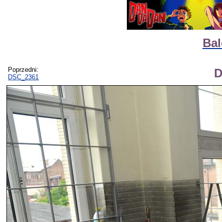
Bal
Poprzedni:
D
DSC_2361