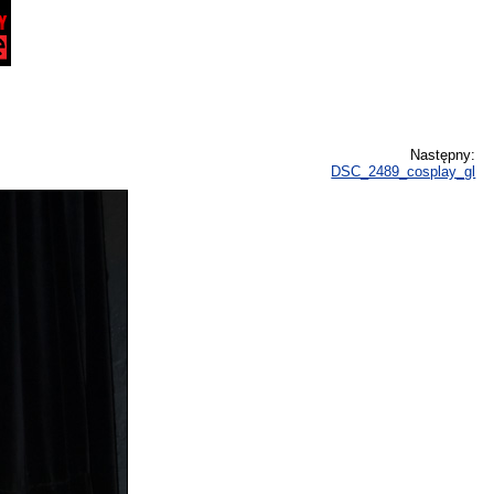
Następny:
DSC_2489_cosplay_gl