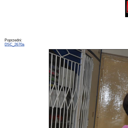
Poprzedni:
DSC_2670a