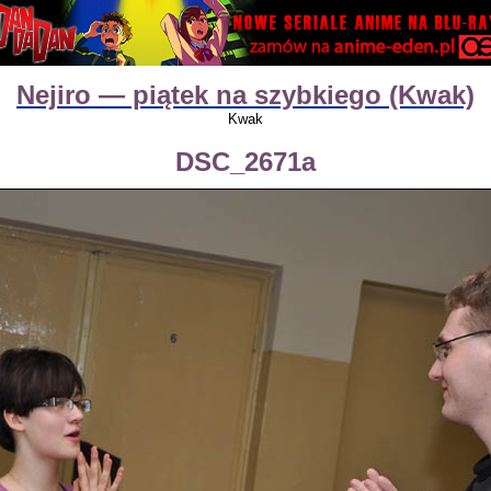
Nejiro — piątek na szybkiego (Kwak)
Kwak
DSC_2671a