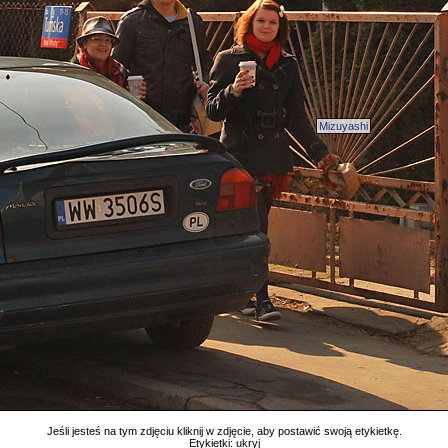
Mizuyashi
Jeśli jesteś na tym zdjęciu kliknij w zdjęcie, aby postawić swoją etykietkę.
Etykietki:
ukryj