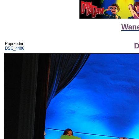
Wane
Poprzedni:
D
DSC_4486