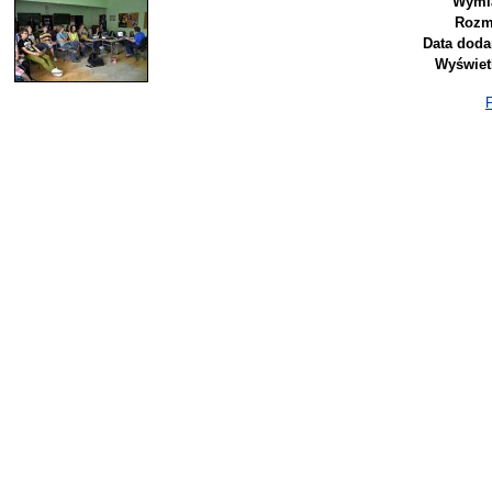
Wymia
Rozm
Data doda
Wyświet
P