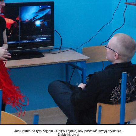
Jeśli jesteś na tym zdjęciu kliknij w zdjęcie, aby postawić swoją etykietkę.
Etykietki:
ukryj