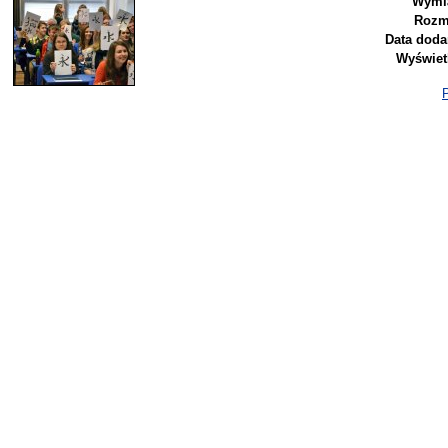
Wymia
Rozm
Data doda
Wyświet
P