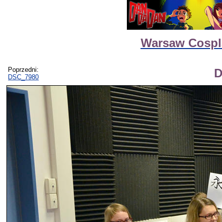
Warsaw Cospla
Poprzedni:
D
DSC_7980