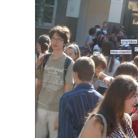
xsachikox
C
Hina-chanXD
Fuji