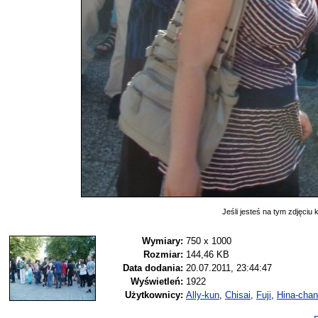
Jeśli jesteś na tym zdjęciu k
Wymiary:
750 x 1000
Rozmiar:
144,46 KB
Data dodania:
20.07.2011, 23:44:47
Wyświetleń:
1922
Użytkownicy:
Ally-kun
,
Chisai
,
Fuji
,
Hina-cha