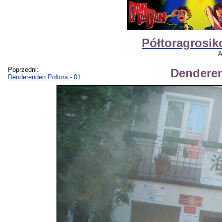
Półtoragrosik
A
Poprzedni:
Denderen
Denderenden Poltora - 01