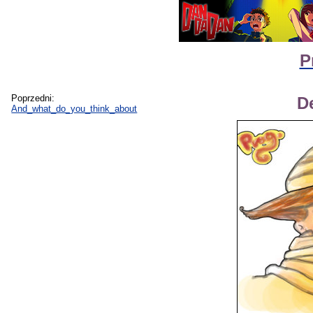
P
Poprzedni:
D
And_what_do_you_think_about