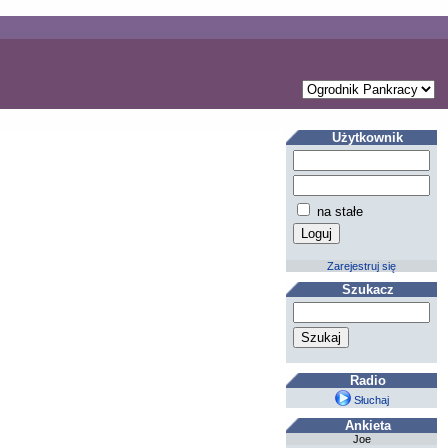
Użytkownik
na stałe
Zarejestruj się
Szukacz
Radio
Słuchaj
Ankieta
Joe