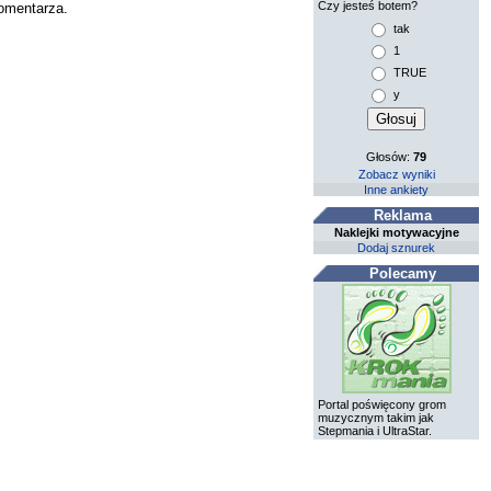
Czy jesteś botem?
komentarza.
tak
1
TRUE
y
Głosów:
79
Zobacz wyniki
Inne ankiety
Reklama
Naklejki motywacyjne
Dodaj sznurek
Polecamy
Portal poświęcony grom
muzycznym takim jak
Stepmania i UltraStar.