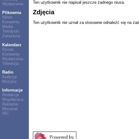
Ten użytkownik nie napisał jeszcze żadnego niusa.
Wydarzenia
Zdjęcia
Plikownia
Nihon
Konwenty
Ten użytkownik nie uznał za stosowne odnaleźć się na ża
Media
Teledyski
Zwiastuny
Kalendarz
Rynek
Konwenty
Wydarzenia
Telewizja
Radio
Audycje
Muzyka
Informacje
Redakcja
Współpraca
Reklama
Mecenat
IRC