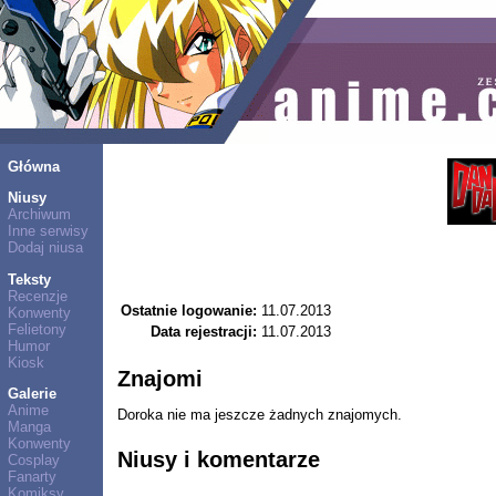
Główna
Niusy
Archiwum
Inne serwisy
Dodaj niusa
Teksty
Recenzje
Ostatnie logowanie:
11.07.2013
Konwenty
Felietony
Data rejestracji:
11.07.2013
Humor
Kiosk
Znajomi
Galerie
Anime
Doroka nie ma jeszcze żadnych znajomych.
Manga
Konwenty
Niusy i komentarze
Cosplay
Fanarty
Komiksy