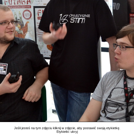
zy
Jeśli jesteś na tym zdjęciu kliknij w zdjęcie, aby postawić swoją etykietkę.
Etykietki:
ukryj