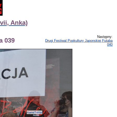
vii, Anka)
Następny:
a 039
Drugi Festiwal Popkultury Japonskiej Futaba
040
KameSama