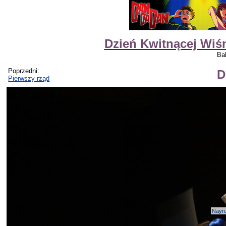
Dzień Kwitnącej Wiśn
Ba
Poprzedni:
D
Pierwszy rząd
Nayr