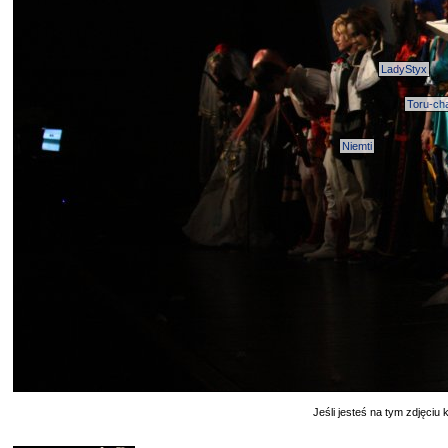
LadyStyx
Toru-ch
Niemti
Jeśli jesteś na tym zdjęciu k