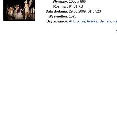
Wymiary:
1000 x 666
Rozmiar:
94,81 KB
Data dodania:
29.05.2009, 01:37:23
Wyświetleń:
1523
Użytkownicy:
AHu
,
Altair
,
Averka
,
Demara
,
Ig
P