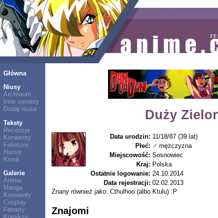
Główna
Niusy
Archiwum
Inne serwisy
Dodaj niusa
Duży Zielo
Teksty
Recenzje
Data urodzin:
11/18/87 (39 lat)
Konwenty
Felietony
Płeć:
♂ mężczyzna
Humor
Miejscowość:
Sosnowiec
Kiosk
Kraj:
Polska
Galerie
Ostatnie logowanie:
24.10.2014
Anime
Data rejestracji:
02.02.2013
Manga
Znany również jako: Cthulhoo (albo Ktulu) :P
Konwenty
Cosplay
Znajomi
Fanarty
Komiksy