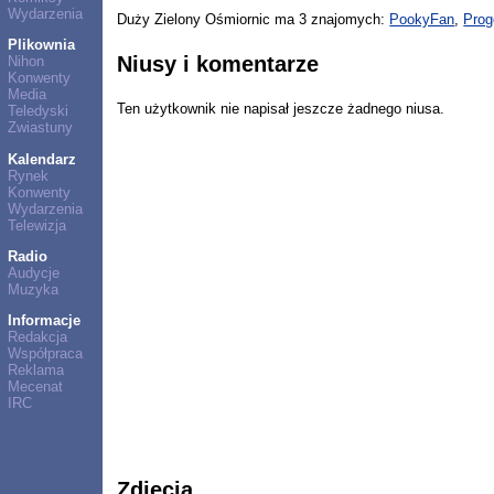
Wydarzenia
Duży Zielony Ośmiornic ma 3 znajomych:
PookyFan
,
Prog
Plikownia
Niusy i komentarze
Nihon
Konwenty
Media
Ten użytkownik nie napisał jeszcze żadnego niusa.
Teledyski
Zwiastuny
Kalendarz
Rynek
Konwenty
Wydarzenia
Telewizja
Radio
Audycje
Muzyka
Informacje
Redakcja
Współpraca
Reklama
Mecenat
IRC
Zdjęcia