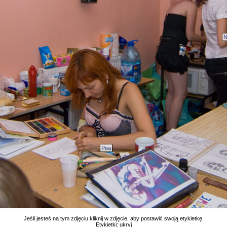
N
Pea
Jeśli jesteś na tym zdjęciu kliknij w zdjęcie, aby postawić swoją etykietkę.
Etykietki:
ukryj