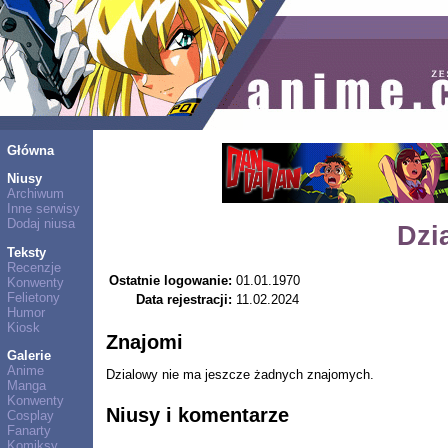
Główna
Niusy
Archiwum
Inne serwisy
Dodaj niusa
Dzi
Teksty
Recenzje
Ostatnie logowanie:
01.01.1970
Konwenty
Felietony
Data rejestracji:
11.02.2024
Humor
Kiosk
Znajomi
Galerie
Anime
Dzialowy nie ma jeszcze żadnych znajomych.
Manga
Konwenty
Niusy i komentarze
Cosplay
Fanarty
Komiksy