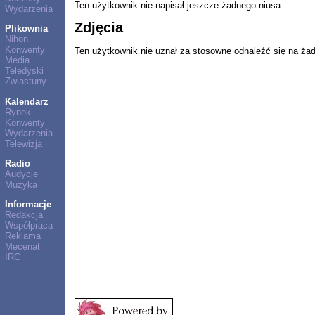
Ten użytkownik nie napisał jeszcze żadnego niusa.
Wydarzenia
Zdjęcia
Plikownia
Nihon
Konwenty
Ten użytkownik nie uznał za stosowne odnaleźć się na ża
Media
Teledyski
Zwiastuny
Kalendarz
Rynek
Konwenty
Wydarzenia
Telewizja
Radio
Audycje
Muzyka
Informacje
Redakcja
Współpraca
Reklama
Mecenat
IRC