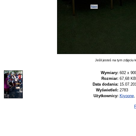
Nen
Jeśli jesteś na tym zdjęciu k
Wymiary:
602 x 90
Rozmiar:
67,68 KB
Data dodania:
15.07.20
Wyświetleń:
2783
Użytkownicy:
Kiyoone
P