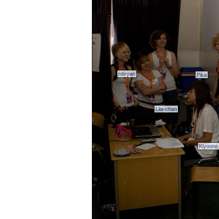
nitiryan
Pika
Lila-chan
Kiyoone