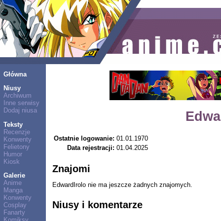
Główna
Niusy
Archiwum
Inne serwisy
Dodaj niusa
Edwa
Teksty
Recenzje
Ostatnie logowanie:
01.01.1970
Konwenty
Felietony
Data rejestracji:
01.04.2025
Humor
Kiosk
Znajomi
Galerie
Anime
EdwardIrolo nie ma jeszcze żadnych znajomych.
Manga
Konwenty
Niusy i komentarze
Cosplay
Fanarty
Komiksy