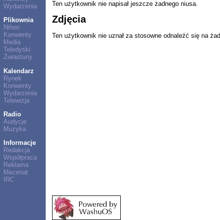
Ten użytkownik nie napisał jeszcze żadnego niusa.
Wydarzenia
Zdjęcia
Plikownia
Nihon
Konwenty
Ten użytkownik nie uznał za stosowne odnaleźć się na ża
Media
Teledyski
Zwiastuny
Kalendarz
Rynek
Konwenty
Wydarzenia
Telewizja
Radio
Audycje
Muzyka
Informacje
Redakcja
Współpraca
Reklama
Mecenat
IRC