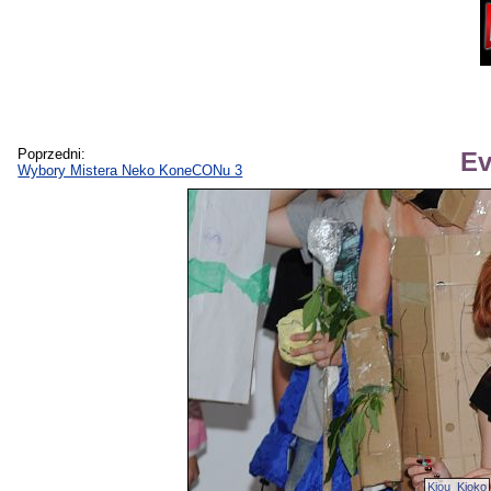
Poprzedni:
Ev
Wybory Mistera Neko KoneCONu 3
Kiou_Kioko