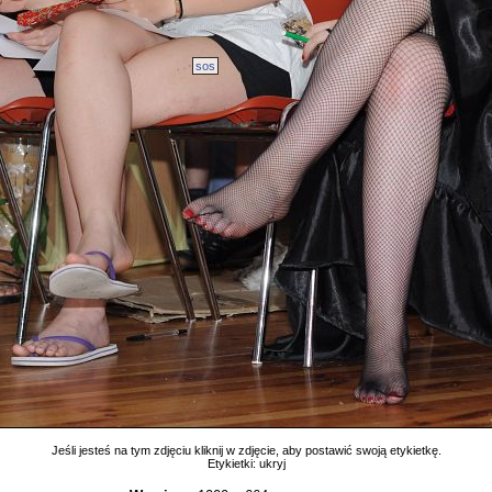
sos
Jeśli jesteś na tym zdjęciu kliknij w zdjęcie, aby postawić swoją etykietkę.
Etykietki:
ukryj