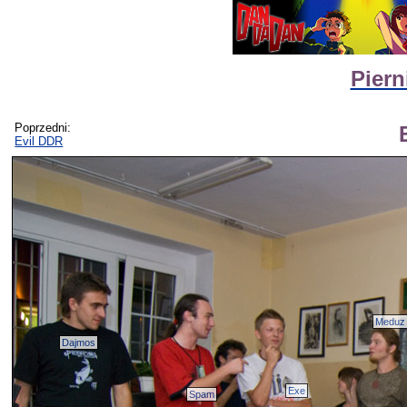
Piern
Poprzedni:
Evil DDR
Meduz
Dajmos
Exe
Spam