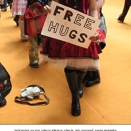
Jeśli jesteś na tym zdjęciu kliknij w zdjęcie, aby postawić swoją etykietkę.