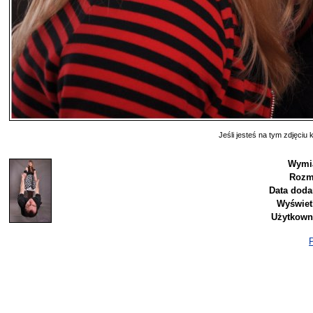
Jeśli jesteś na tym zdjęciu k
Wymia
Rozm
Data doda
Wyświet
Użytkown
P