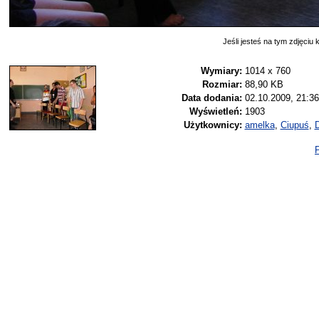
Jeśli jesteś na tym zdjęciu k
Wymiary:
1014 x 760
Rozmiar:
88,90 KB
Data dodania:
02.10.2009, 21:36
Wyświetleń:
1903
Użytkownicy:
amelka
,
Ciupuś
,
P