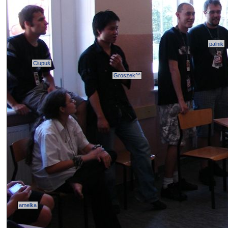
palnik
Ciupuś
Groszek^^
amelka