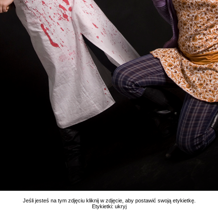
Jeśli jesteś na tym zdjęciu kliknij w zdjęcie, aby postawić swoją etykietkę.
Etykietki:
ukryj