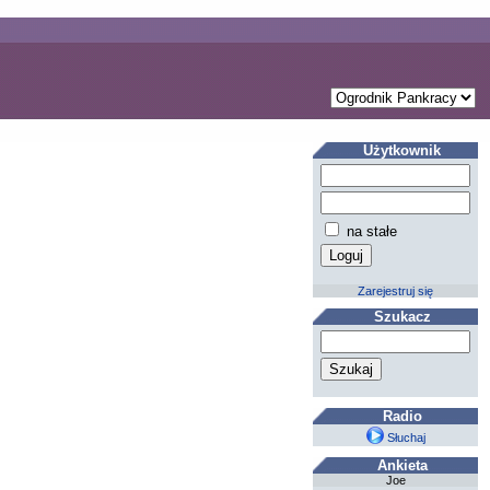
Użytkownik
na stałe
Zarejestruj się
Szukacz
Radio
Słuchaj
Ankieta
Joe