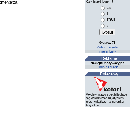
Czy jesteś botem?
komentarza.
tak
1
TRUE
y
Głosów:
79
Zobacz wyniki
Inne ankiety
Reklama
Naklejki motywacyjne
Dodaj sznurek
Polecamy
Wydawnictwo specjalizujące
się w komiksie azjatyckim
oraz książkach z gatunku
boys love.