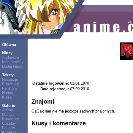
Główna
Niusy
Archiwum
Inne serwisy
Dodaj niusa
Teksty
Recenzje
Ostatnie logowanie:
01.01.1970
Konwenty
Felietony
Data rejestracji:
07.09.2010
Humor
Kiosk
Znajomi
Galerie
Anime
GaGa-chan nie ma jeszcze żadnych znajomych.
Manga
Konwenty
Niusy i komentarze
Cosplay
Fanarty
Komiksy