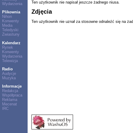
Ten użytkownik nie napisał jeszcze żadnego niusa.
Wydarzenia
Zdjęcia
Plikownia
Nihon
Konwenty
Ten użytkownik nie uznał za stosowne odnaleźć się na ża
Media
Teledyski
Zwiastuny
Kalendarz
Rynek
Konwenty
Wydarzenia
Telewizja
Radio
Audycje
Muzyka
Informacje
Redakcja
Współpraca
Reklama
Mecenat
IRC