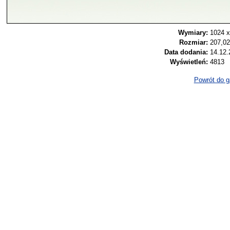
Wymiary:
1024 x
Rozmiar:
207,0
Data dodania:
14.12.
Wyświetleń:
4813
Powrót do ga