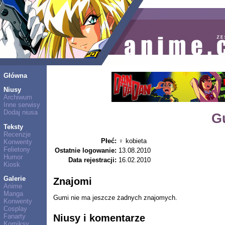
Główna
Niusy
Archiwum
Inne serwisy
Dodaj niusa
G
Teksty
Recenzje
Płeć:
♀ kobieta
Konwenty
Felietony
Ostatnie logowanie:
13.08.2010
Humor
Data rejestracji:
16.02.2010
Kiosk
Galerie
Znajomi
Anime
Manga
Gumi nie ma jeszcze żadnych znajomych.
Konwenty
Cosplay
Niusy i komentarze
Fanarty
Komiksy