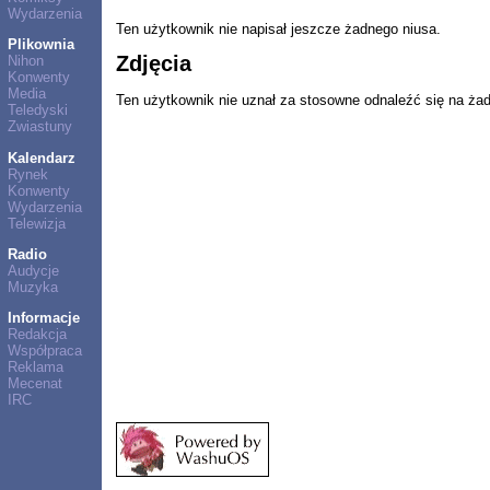
Wydarzenia
Ten użytkownik nie napisał jeszcze żadnego niusa.
Plikownia
Zdjęcia
Nihon
Konwenty
Media
Ten użytkownik nie uznał za stosowne odnaleźć się na ża
Teledyski
Zwiastuny
Kalendarz
Rynek
Konwenty
Wydarzenia
Telewizja
Radio
Audycje
Muzyka
Informacje
Redakcja
Współpraca
Reklama
Mecenat
IRC