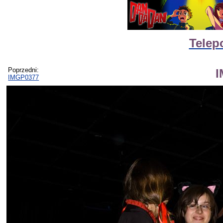
Telep
Poprzedni:
I
IMGP0377