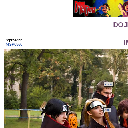
DOJI
Poprzedni:
I
IMGP0860
Kocur
Anju