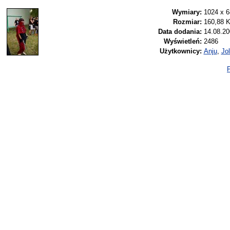
Wymiary:
1024 x 6
Rozmiar:
160,88 
Data dodania:
14.08.20
Wyświetleń:
2486
Użytkownicy:
Anju
,
Jol
P